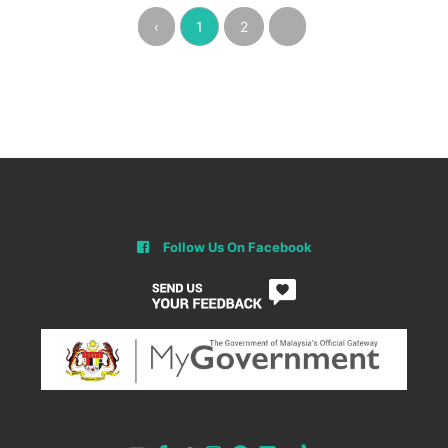
‹
1
2
›
Follow Us On Facebook