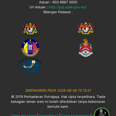
Aduan : 603 8887 3000
Url Aduan :
http://ppj.spab.gov.my/
Bilangan Pelawat :
DIKEMASKINI PADA 2026-08-06 15:13:21
© 2019 Perbadanan Putrajaya. Hak cipta terpelihara. Tiada
bahagian laman web ini boleh diterbitkan tanpa kebenaran
bertulis kami.
|
|
|
Terma dan Syarat
Dasar Privasi
Dasar Keselamatan
Penafian