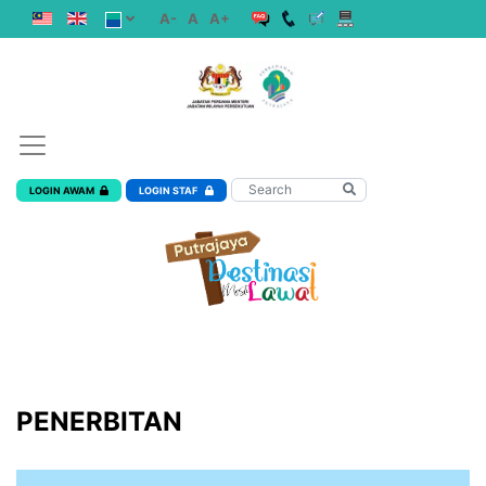
A-
A
A+
LOGIN AWAM
LOGIN STAF
PENERBITAN