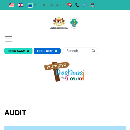
A-
A
A+
LOGIN AWAM
LOGIN STAF
AUDIT