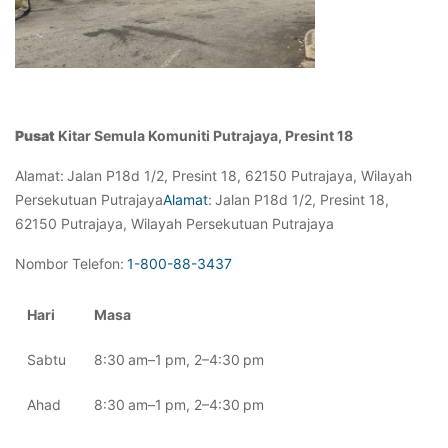
Pusat
Kitar
Semula
Komuniti
Putrajaya,
Presint
18
Alamat
:
Jalan P18d 1/2,
Presint
18, 62150 Putrajaya, Wilayah
Persekutuan
Putrajaya
Alamat
:
Jalan P18d 1/2,
Presint
18,
62150 Putrajaya, Wilayah Persekutuan Putrajaya
Nombor
Telefon
:
1-800-88-3437
Hari
Masa
Sa
btu
8:30
am
–
1
pm, 2
–
4:30
pm
Ahad
8:30
am
–
1
pm, 2
–
4:30
pm