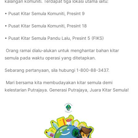
kalangan
komuniti
.
Terdapat
tiga
lokasi
utama
iaitu
:
•
Pusat
Kitar
Semula
Komuniti
,
Presint
9
•
Pusat
Kitar
Semula
Komuniti
,
Presint
18
•
Pusat
Kitar
Semula
Pandu Lalu,
Presint
5 (FIKS)
Orang
ramai
dialu-alukan
untuk
menghantar
bahan
kitar
semula
pada
waktu
operasi
yang
ditetapkan
.
Sebarang
pertanyaan
,
sila
hubungi
1-800-88-3437.
Mari
bersama
kita
membudayakan
kitar
semula
demi
kelestarian
Putrajaya.
Generasi
Putrajaya,
Juara
Kitar
Semula
!