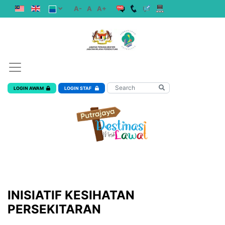
A-
A
A+
LOGIN AWAM
LOGIN STAF
INISIATIF KESIHATAN
PERSEKITARAN