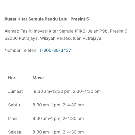
Pusat
Kitar
Semula
Pandu
Lalu ,
Presint
5
Alamat
:
Fasiliti
Inovasi
Kitar
Semula
(FIKS)
Jalan P9b,
Presint
9,
62000 Putrajaya, Wilayah Persekutuan
Putrajaya
Nombor
Telefon
:
1-800-88-3437
Hari
Masa
Jumaat
8:30 am
–
12:30
pm, 2:30
–
4:30
pm
Sa
btu
8:30
am
–
1
pm, 2
–
4:30
pm
Isnin
8:30
am
–
1
pm, 2
–
4:30
pm
Selasa
8:30
am
–
1
pm, 2
–
4:30
pm