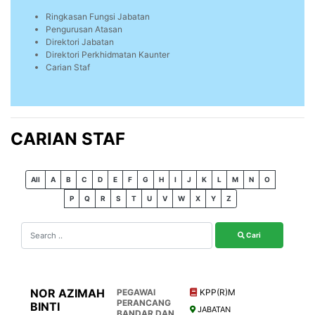
Ringkasan Fungsi Jabatan
Pengurusan Atasan
Direktori Jabatan
Direktori Perkhidmatan Kaunter
Carian Staf
CARIAN STAF
All
A
B
C
D
E
F
G
H
I
J
K
L
M
N
O
P
Q
R
S
T
U
V
W
X
Y
Z
Cari
NOR AZIMAH
PEGAWAI
KPP(R)M
PERANCANG
BINTI
JABATAN
BANDAR DAN