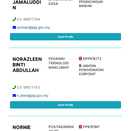
JAMALUDDI
PERANCANGAN
DESA
BANDAR
N
03-88877354
azimah@ppj.gov.my
Lihat Profile
NORAZLEEN
PEGAWAI
KPPK(K)T2
TEKNOLOGI
BINTI
JABATAN
MAKLUMAT
ABDULLAH
PERKHIDMATAN
KORPORAT
03-88877143
n_leen@ppj.gov.my
Lihat Profile
NORNIE
PUSTAKAWAN
PPK(P)M1