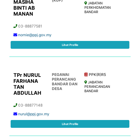
(KUP)
MASIHA
JABATAN
BINTI AB
PERKHIDMATAN
BANDAR
MANAN
03-88877581
nornie@ppj.gov.my
Lihat Profile
TPr NURUL
PEGAWAI
PPK(R)R5
PERANCANG
FARHANA
JABATAN
BANDAR DAN
TAN
PERANCANGAN
DESA
BANDAR
ABDULLAH
03-88877148
nurul@ppj.gov.my
Lihat Profile