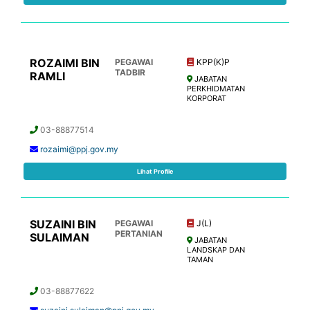
ROZAIMI BIN
PEGAWAI
KPP(K)P
TADBIR
RAMLI
JABATAN
PERKHIDMATAN
KORPORAT
03-88877514
rozaimi@ppj.gov.my
Lihat Profile
SUZAINI BIN
PEGAWAI
J(L)
PERTANIAN
SULAIMAN
JABATAN
LANDSKAP DAN
TAMAN
03-88877622