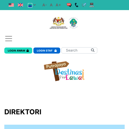
A-
A
A+
LOGIN AWAM
LOGIN STAF
DIREKTORI