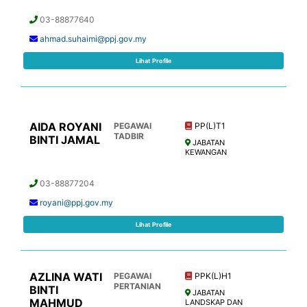
03-88877640
ahmad.suhaimi@ppj.gov.my
Lihat Profile
AIDA ROYANI
PEGAWAI
PP(L)T1
TADBIR
BINTI JAMAL
JABATAN
KEWANGAN
03-88877204
royani@ppj.gov.my
Lihat Profile
AZLINA WATI
PEGAWAI
PPK(L)H1
PERTANIAN
BINTI
JABATAN
MAHMUD
LANDSKAP DAN