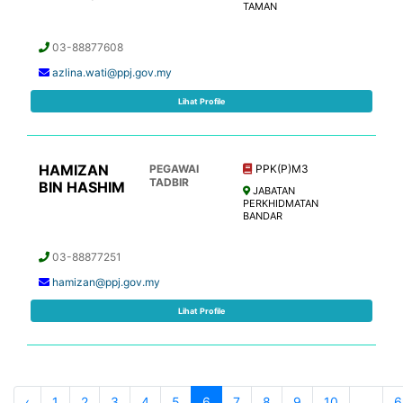
TAMAN
03-88877608
azlina.wati@ppj.gov.my
Lihat Profile
HAMIZAN
PEGAWAI
PPK(P)M3
TADBIR
BIN HASHIM
JABATAN
PERKHIDMATAN
BANDAR
03-88877251
hamizan@ppj.gov.my
Lihat Profile
‹
1
2
3
4
5
6
7
8
9
10
...
6