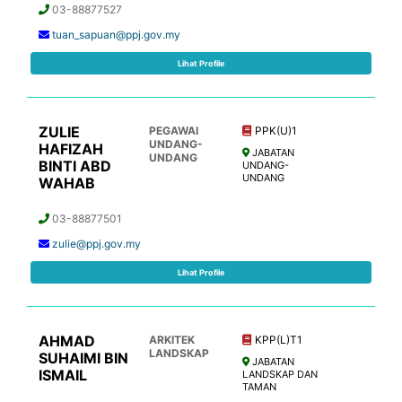
03-88877527
tuan_sapuan@ppj.gov.my
Lihat Profile
ZULIE
PEGAWAI
PPK(U)1
UNDANG-
HAFIZAH
JABATAN
UNDANG
BINTI ABD
UNDANG-
UNDANG
WAHAB
03-88877501
zulie@ppj.gov.my
Lihat Profile
AHMAD
ARKITEK
KPP(L)T1
LANDSKAP
SUHAIMI BIN
JABATAN
ISMAIL
LANDSKAP DAN
TAMAN