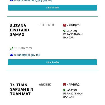
suzaini.sulaiman@ppj.gov.my
Lihat Profile
SUZANA
JURUUKUR
KPP(R)R3
BINTI ABD
JABATAN
SAMAD
PERANCANGAN
BANDAR
03-88877173
suzana@ppj.gov.my
Lihat Profile
Ts. TUAN
ARKITEK
KPP(R)R2
SAPUAN BIN
JABATAN
TUAN MAT
PERANCANGAN
BANDAR