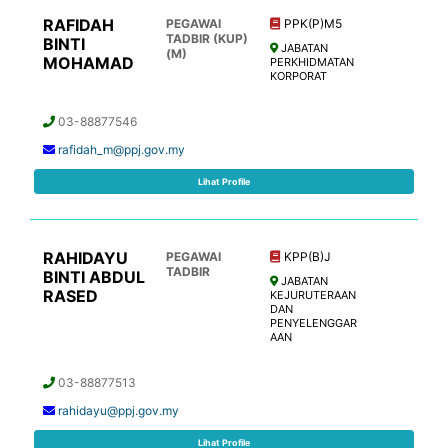
RAFIDAH
PEGAWAI
PPK(P)M5
TADBIR (KUP)
BINTI
JABATAN
(M)
MOHAMAD
PERKHIDMATAN
KORPORAT
03-88877546
rafidah_m@ppj.gov.my
Lihat Profile
RAHIDAYU
PEGAWAI
KPP(B)J
TADBIR
BINTI ABDUL
JABATAN
RASED
KEJURUTERAAN
DAN
PENYELENGGAR
AAN
03-88877513
rahidayu@ppj.gov.my
Lihat Profile