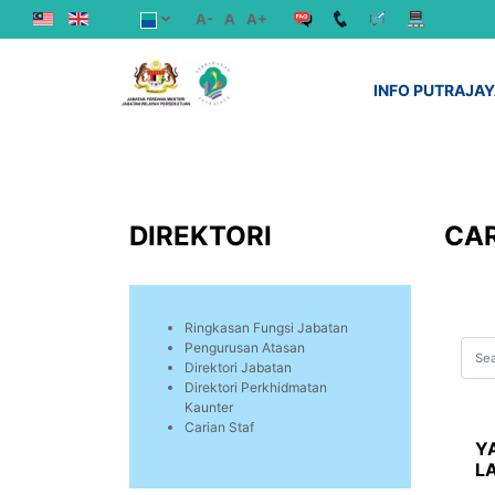
A-
A
A+
INFO PUTRAJA
DIREKTORI
CAR
Ringkasan Fungsi Jabatan
Pengurusan Atasan
Direktori Jabatan
Direktori Perkhidmatan
Kaunter
Carian Staf
YA
L