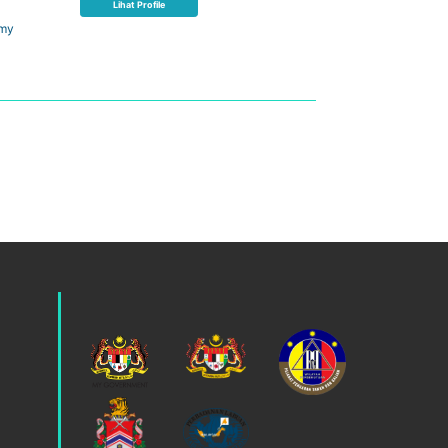
Lihat Profile
.my