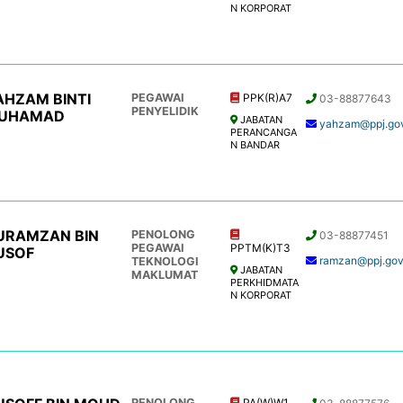
N KORPORAT
AHZAM BINTI
PEGAWAI
PPK(R)A7
03-88877643
PENYELIDIK
UHAMAD
JABATAN
yahzam@ppj.go
PERANCANGA
N BANDAR
URAMZAN BIN
PENOLONG
03-88877451
PEGAWAI
PPTM(K)T3
USOF
ramzan@ppj.go
TEKNOLOGI
JABATAN
MAKLUMAT
PERKHIDMATA
N KORPORAT
PENOLONG
PA(W)W1