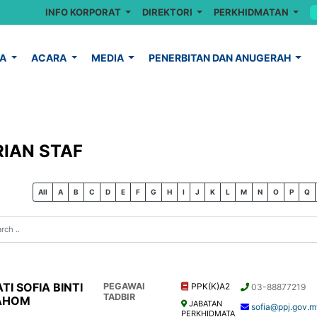
INFO KORPORAT
DIREKTORI
PERKHIDMATAN
YA
ACARA
MEDIA
PENERBITAN DAN ANUGERAH
IAN STAF
All
A
B
C
D
E
F
G
H
I
J
K
L
M
N
O
P
Q
TI SOFIA BINTI
PEGAWAI
PPK(K)A2
03-88877219
TADBIR
AHOM
JABATAN
sofia@ppj.gov.
PERKHIDMATA