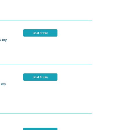
Lihat Profile
v.my
Lihat Profile
v.my