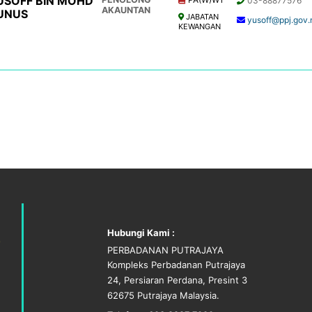
USOFF BIN MOHD
03-88877576
AKAUNTAN
UNUS
JABATAN
yusoff@ppj.gov
KEWANGAN
Hubungi Kami :
PERBADANAN PUTRAJAYA
Kompleks Perbadanan Putrajaya
24, Persiaran Perdana, Presint 3
62675 Putrajaya Malaysia.