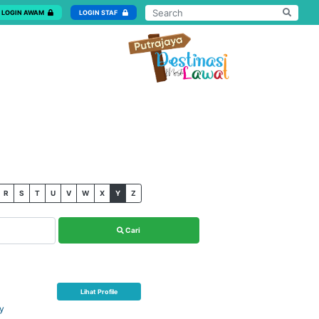
LOGIN AWAM
LOGIN STAF
R
S
T
U
V
W
X
Y
Z
Cari
Lihat Profile
my