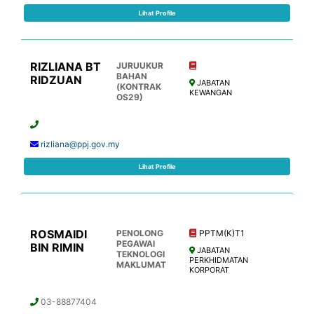
Lihat Profile
RIZLIANA BT
JURUUKUR
BAHAN
RIDZUAN
JABATAN
(KONTRAK
KEWANGAN
OS29)
rizliana@ppj.gov.my
Lihat Profile
ROSMAIDI
PENOLONG
PPTM(K)T1
PEGAWAI
BIN RIMIN
JABATAN
TEKNOLOGI
PERKHIDMATAN
MAKLUMAT
KORPORAT
03-88877404