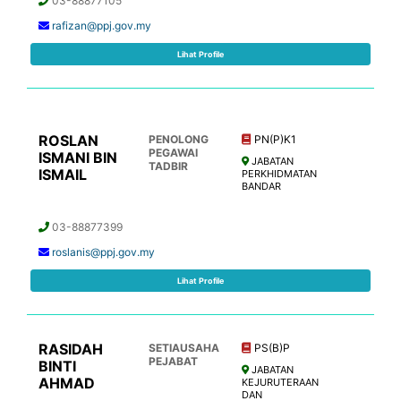
03-88877105
rafizan@ppj.gov.my
Lihat Profile
ROSLAN
PENOLONG
PN(P)K1
PEGAWAI
ISMANI BIN
JABATAN
TADBIR
ISMAIL
PERKHIDMATAN
BANDAR
03-88877399
roslanis@ppj.gov.my
Lihat Profile
RASIDAH
SETIAUSAHA
PS(B)P
PEJABAT
BINTI
JABATAN
AHMAD
KEJURUTERAAN
DAN