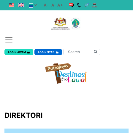
A-
A
A+
LOGIN AWAM
LOGIN STAF
DIREKTORI