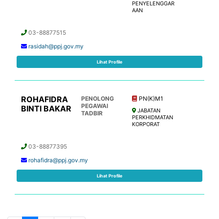
PENYELENGGAR
AAN
03-88877515
rasidah@ppj.gov.my
Lihat Profile
ROHAFIDRA
PENOLONG
PN(K)M1
PEGAWAI
BINTI BAKAR
JABATAN
TADBIR
PERKHIDMATAN
KORPORAT
03-88877395
rohafidra@ppj.gov.my
Lihat Profile