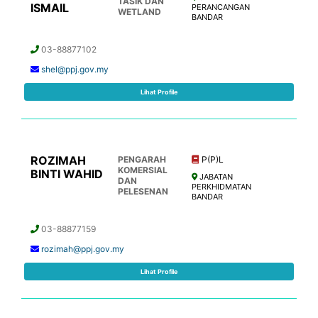
TASIK DAN
ISMAIL
PERANCANGAN
WETLAND
BANDAR
03-88877102
shel@ppj.gov.my
Lihat Profile
ROZIMAH
PENGARAH
P(P)L
KOMERSIAL
BINTI WAHID
JABATAN
DAN
PERKHIDMATAN
PELESENAN
BANDAR
03-88877159
rozimah@ppj.gov.my
Lihat Profile