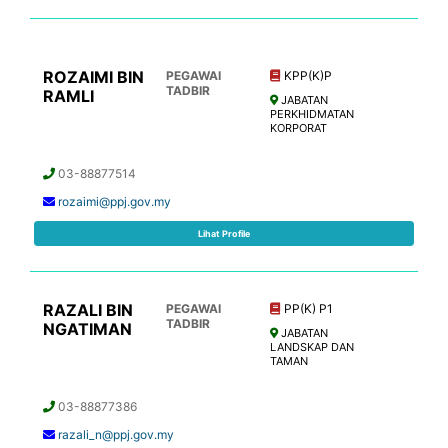
ROZAIMI BIN
PEGAWAI
KPP(K)P
TADBIR
RAMLI
JABATAN
PERKHIDMATAN
KORPORAT
03-88877514
rozaimi@ppj.gov.my
Lihat Profile
RAZALI BIN
PEGAWAI
PP(K) P1
TADBIR
NGATIMAN
JABATAN
LANDSKAP DAN
TAMAN
03-88877386
razali_n@ppj.gov.my