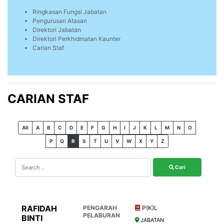
Ringkasan Fungsi Jabatan
Pengurusan Atasan
Direktori Jabatan
Direktori Perkhidmatan Kaunter
Carian Staf
CARIAN STAF
All
A
B
C
D
E
F
G
H
I
J
K
L
M
N
O
P
Q
R
S
T
U
V
W
X
Y
Z
Cari
RAFIDAH
PENGARAH
P(K)L
PELABURAN
BINTI
JABATAN