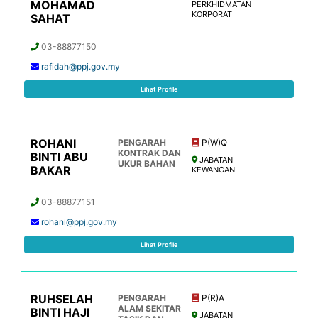
MOHAMAD
PERKHIDMATAN
KORPORAT
SAHAT
03-88877150
rafidah@ppj.gov.my
Lihat Profile
ROHANI
PENGARAH
P(W)Q
KONTRAK DAN
BINTI ABU
JABATAN
UKUR BAHAN
BAKAR
KEWANGAN
03-88877151
rohani@ppj.gov.my
Lihat Profile
RUHSELAH
PENGARAH
P(R)A
ALAM SEKITAR
BINTI HAJI
JABATAN