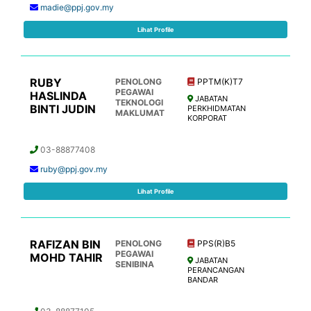
madie@ppj.gov.my
Lihat Profile
RUBY
PENOLONG
PPTM(K)T7
PEGAWAI
HASLINDA
JABATAN
TEKNOLOGI
BINTI JUDIN
PERKHIDMATAN
MAKLUMAT
KORPORAT
03-88877408
ruby@ppj.gov.my
Lihat Profile
RAFIZAN BIN
PENOLONG
PPS(R)B5
PEGAWAI
MOHD TAHIR
JABATAN
SENIBINA
PERANCANGAN
BANDAR