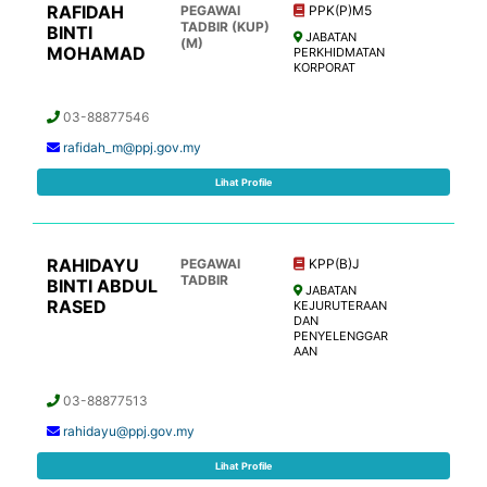
RAFIDAH
PEGAWAI
PPK(P)M5
TADBIR (KUP)
BINTI
JABATAN
(M)
MOHAMAD
PERKHIDMATAN
KORPORAT
03-88877546
rafidah_m@ppj.gov.my
Lihat Profile
RAHIDAYU
PEGAWAI
KPP(B)J
TADBIR
BINTI ABDUL
JABATAN
RASED
KEJURUTERAAN
DAN
PENYELENGGAR
AAN
03-88877513
rahidayu@ppj.gov.my
Lihat Profile