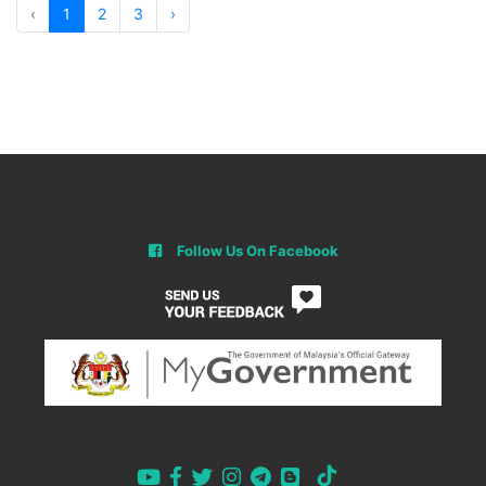
‹
1
2
3
›
Follow Us On Facebook