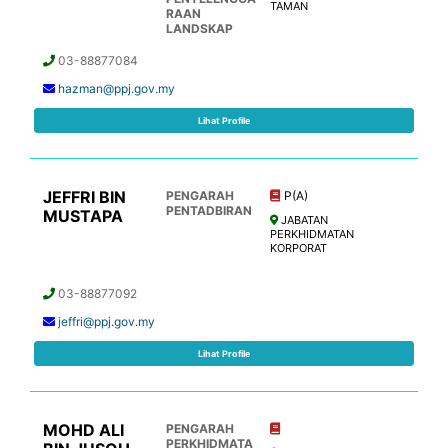
TAMAN
RAAN
LANDSKAP
03-88877084
hazman@ppj.gov.my
Lihat Profile
JEFFRI BIN
PENGARAH
P(A)
PENTADBIRAN
MUSTAPA
JABATAN
PERKHIDMATAN
KORPORAT
03-88877092
jeffri@ppj.gov.my
Lihat Profile
MOHD ALI
PENGARAH
PERKHIDMATA