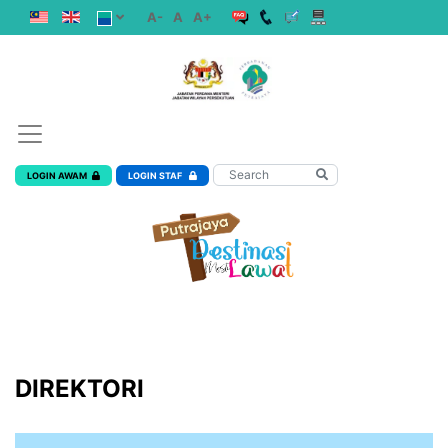
A-
A
A+
LOGIN AWAM
LOGIN STAF
DIREKTORI