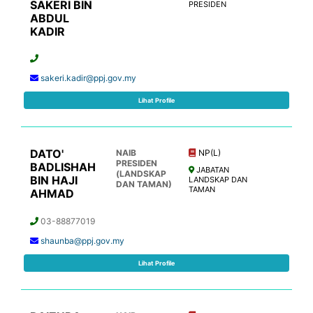
SAKERI BIN
PRESIDEN
ABDUL
KADIR
sakeri.kadir@ppj.gov.my
Lihat Profile
DATO'
NAIB
NP(L)
PRESIDEN
BADLISHAH
JABATAN
(LANDSKAP
BIN HAJI
LANDSKAP DAN
DAN TAMAN)
TAMAN
AHMAD
03-88877019
shaunba@ppj.gov.my
Lihat Profile