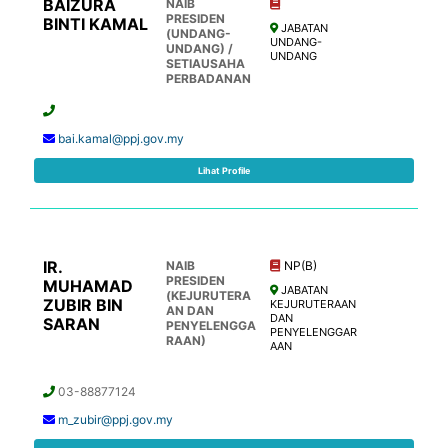
BAIZURA
NAIB
PRESIDEN
BINTI KAMAL
JABATAN
(UNDANG-
UNDANG-
UNDANG) /
UNDANG
SETIAUSAHA
PERBADANAN
bai.kamal@ppj.gov.my
Lihat Profile
IR.
NAIB
NP(B)
PRESIDEN
MUHAMAD
JABATAN
(KEJURUTERA
ZUBIR BIN
KEJURUTERAAN
AN DAN
DAN
SARAN
PENYELENGGA
PENYELENGGAR
RAAN)
AAN
03-88877124
m_zubir@ppj.gov.my