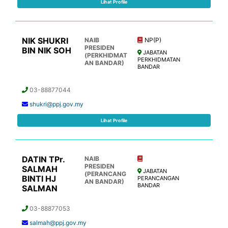
Lihat Profile
NIK SHUKRI
NAIB
NP(P)
PRESIDEN
BIN NIK SOH
JABATAN
(PERKHIDMAT
PERKHIDMATAN
AN BANDAR)
BANDAR
03-88877044
shukri@ppj.gov.my
Lihat Profile
DATIN TPr.
NAIB
PRESIDEN
SALMAH
JABATAN
(PERANCANG
BINTI HJ
PERANCANGAN
AN BANDAR)
BANDAR
SALMAN
03-88877053
salmah@ppj.gov.my