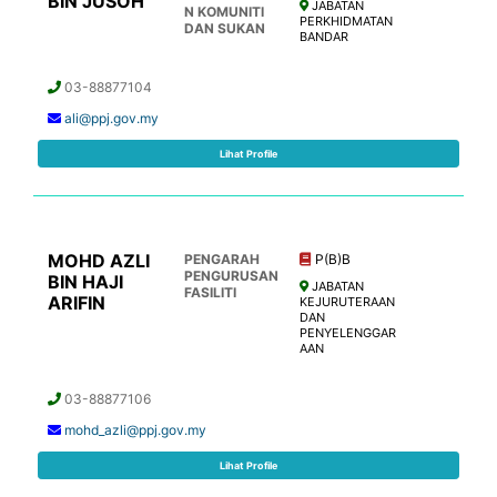
BIN JUSOH
JABATAN
N KOMUNITI
PERKHIDMATAN
DAN SUKAN
BANDAR
03-88877104
ali@ppj.gov.my
Lihat Profile
MOHD AZLI
PENGARAH
P(B)B
PENGURUSAN
BIN HAJI
JABATAN
FASILITI
ARIFIN
KEJURUTERAAN
DAN
PENYELENGGAR
AAN
03-88877106
mohd_azli@ppj.gov.my
Lihat Profile