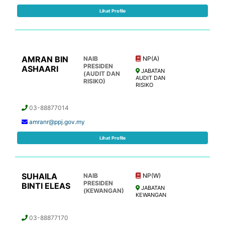
Lihat Profile
AMRAN BIN
NAIB
NP(A)
PRESIDEN
ASHAARI
JABATAN
(AUDIT DAN
AUDIT DAN
RISIKO)
RISIKO
03-88877014
amranr@ppj.gov.my
Lihat Profile
SUHAILA
NAIB
NP(W)
PRESIDEN
BINTI ELEAS
JABATAN
(KEWANGAN)
KEWANGAN
03-88877170