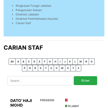
Ringkasan Fungsi Jabatan
Pengurusan Atasan
Direktori Jabatan
Direktori Perkhidmatan Kaunter
Carian Staf
CARIAN STAF
All
A
B
C
D
E
F
G
H
I
J
K
L
M
N
O
P
Q
R
S
T
U
V
W
X
Y
Z
Cari
DATO' HAJI
PRESIDEN
MOHD
PEJABAT