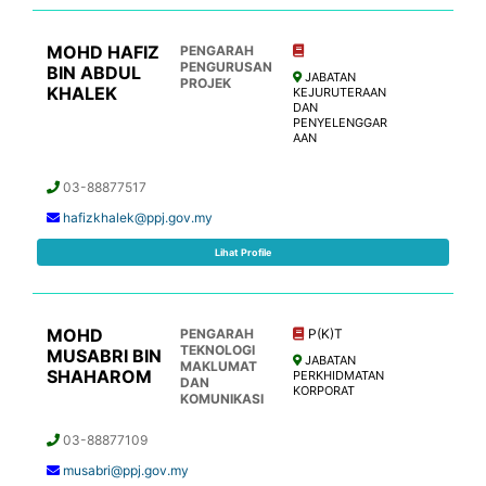
MOHD HAFIZ
PENGARAH
PENGURUSAN
BIN ABDUL
JABATAN
PROJEK
KHALEK
KEJURUTERAAN
DAN
PENYELENGGAR
AAN
03-88877517
hafizkhalek@ppj.gov.my
Lihat Profile
MOHD
PENGARAH
P(K)T
TEKNOLOGI
MUSABRI BIN
JABATAN
MAKLUMAT
SHAHAROM
PERKHIDMATAN
DAN
KORPORAT
KOMUNIKASI
03-88877109
musabri@ppj.gov.my