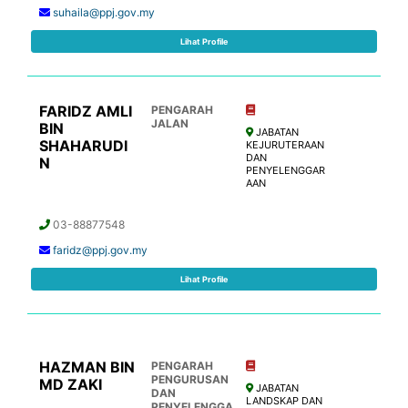
suhaila@ppj.gov.my
Lihat Profile
FARIDZ AMLI
PENGARAH
JALAN
BIN
JABATAN
SHAHARUDI
KEJURUTERAAN
DAN
N
PENYELENGGAR
AAN
03-88877548
faridz@ppj.gov.my
Lihat Profile
HAZMAN BIN
PENGARAH
PENGURUSAN
MD ZAKI
JABATAN
DAN
LANDSKAP DAN
PENYELENGGA