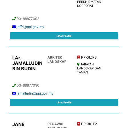
PERKHIDMATAN
KORPORAT
03-88877092
jeffri@ppj.gov.my
Lihat Profile
LAr.
ARKITEK
PPK(L)R3
LANDSKAP
JAMALLUDIN
JABATAN
BIN BUDIN
LANDSKAP DAN
TAMAN
03-88877090
jamalludin@ppj.gov.my
Lihat Profile
JANE
PEGAWAI
PPK(K)T2