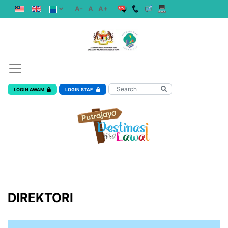
A-
A
A+
LOGIN AWAM
LOGIN STAF
DIREKTORI