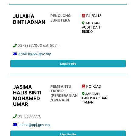
JULAIHA
PENOLONG
PJ(B)J18
JURUTERA
BINTI ADNAN
JABATAN
AUDIT DAN
RISIKO
03-88877000 ext. 8074
leha01@ppj.gov.my
Lihat Profile
JASIMA
PEMBANTU
PO(K)A3
TADBIR
HALIS BINTI
JABATAN
(PERKERANIAN
MOHAMED
LANDSKAP DAN
/OPERASI)
TAMAN
UMAR
03-88877770
jasima@ppj.gov.my
Lihat Profile