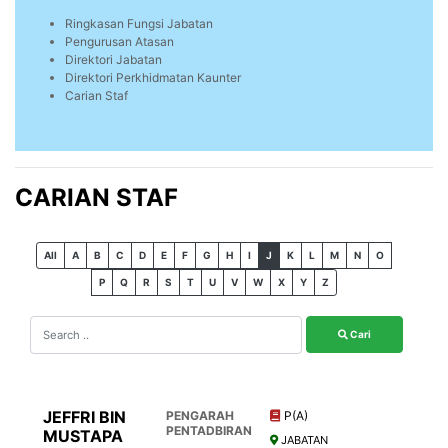
Ringkasan Fungsi Jabatan
Pengurusan Atasan
Direktori Jabatan
Direktori Perkhidmatan Kaunter
Carian Staf
CARIAN STAF
All
A
B
C
D
E
F
G
H
I
J
K
L
M
N
O
P
Q
R
S
T
U
V
W
X
Y
Z
Cari
JEFFRI BIN
PENGARAH
P(A)
PENTADBIRAN
MUSTAPA
JABATAN