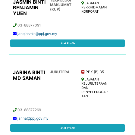
TEKNOLOGI
JASMIN BINTI
JABATAN
MAKLUMAT
BENJAMIN
PERKHIDMATAN
(KUP)
KORPORAT
YUEN
03-88877091
janejasmin@ppj.gov.my
Lihat Profile
JARINA BINTI
JURUTERA
PPK (B) B5
MD SAMAN
JABATAN
KEJURUTERAAN
DAN
PENYELENGGAR
AAN
03-88877269
jarina@ppj.gov.my
Lihat Profile