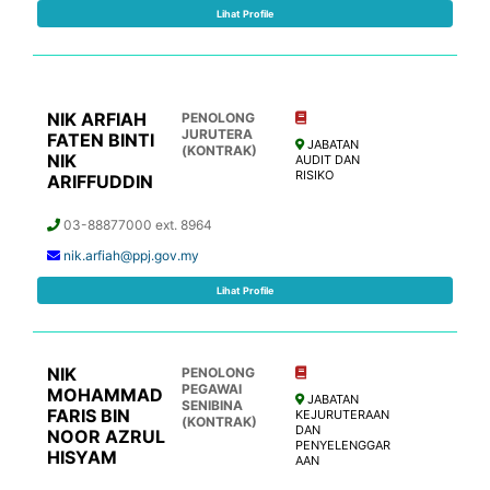
Lihat Profile
NIK ARFIAH
PENOLONG
JURUTERA
FATEN BINTI
JABATAN
(KONTRAK)
NIK
AUDIT DAN
RISIKO
ARIFFUDDIN
03-88877000 ext. 8964
nik.arfiah@ppj.gov.my
Lihat Profile
NIK
PENOLONG
PEGAWAI
MOHAMMAD
JABATAN
SENIBINA
FARIS BIN
KEJURUTERAAN
(KONTRAK)
DAN
NOOR AZRUL
PENYELENGGAR
HISYAM
AAN