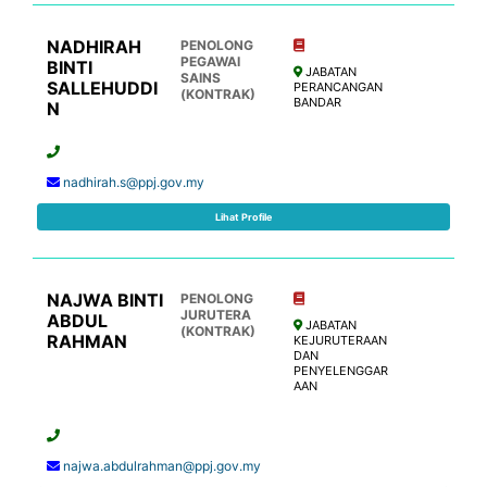
NADHIRAH
PENOLONG
PEGAWAI
BINTI
JABATAN
SAINS
SALLEHUDDI
PERANCANGAN
(KONTRAK)
BANDAR
N
nadhirah.s@ppj.gov.my
Lihat Profile
NAJWA BINTI
PENOLONG
JURUTERA
ABDUL
JABATAN
(KONTRAK)
RAHMAN
KEJURUTERAAN
DAN
PENYELENGGAR
AAN
najwa.abdulrahman@ppj.gov.my