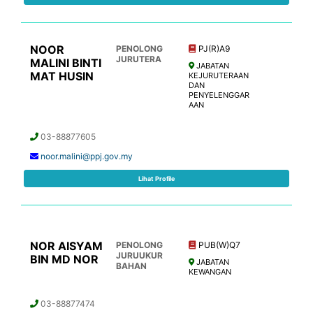
NOOR
PENOLONG
PJ(R)A9
JURUTERA
MALINI BINTI
JABATAN
MAT HUSIN
KEJURUTERAAN
DAN
PENYELENGGAR
AAN
03-88877605
noor.malini@ppj.gov.my
Lihat Profile
NOR AISYAM
PENOLONG
PUB(W)Q7
JURUUKUR
BIN MD NOR
JABATAN
BAHAN
KEWANGAN
03-88877474