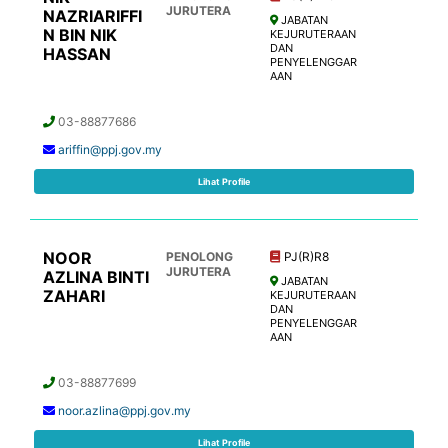
JURUTERA
NAZRIARIFFI
JABATAN
N BIN NIK
KEJURUTERAAN
DAN
HASSAN
PENYELENGGAR
AAN
03-88877686
ariffin@ppj.gov.my
Lihat Profile
NOOR
PENOLONG
PJ(R)R8
JURUTERA
AZLINA BINTI
JABATAN
ZAHARI
KEJURUTERAAN
DAN
PENYELENGGAR
AAN
03-88877699
noor.azlina@ppj.gov.my
Lihat Profile