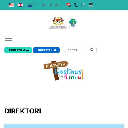
A-
A
A+
LOGIN AWAM
LOGIN STAF
DIREKTORI