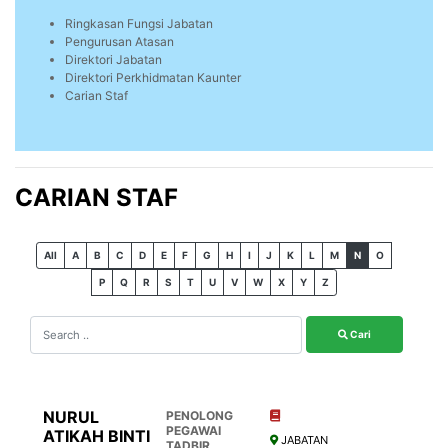
Ringkasan Fungsi Jabatan
Pengurusan Atasan
Direktori Jabatan
Direktori Perkhidmatan Kaunter
Carian Staf
CARIAN STAF
All
A
B
C
D
E
F
G
H
I
J
K
L
M
N
O
P
Q
R
S
T
U
V
W
X
Y
Z
Cari
NURUL
PENOLONG
PEGAWAI
ATIKAH BINTI
JABATAN
TADBIR