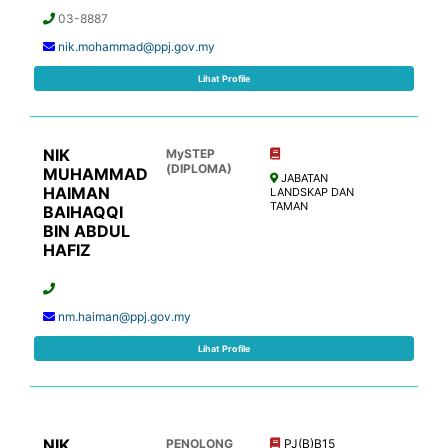
03-8887
nik.mohammad@ppj.gov.my
Lihat Profile
NIK
MySTEP
(DIPLOMA)
MUHAMMAD
JABATAN
HAIMAN
LANDSKAP DAN
TAMAN
BAIHAQQI
BIN ABDUL
HAFIZ
nm.haiman@ppj.gov.my
Lihat Profile
NIK
PENOLONG
PJ(B)B15