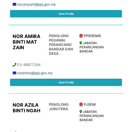
nor.aisyam@ppj.gov.my
Lihat Profile
NOR AMIRA
PENOLONG
PPR(R)M6
PEGAWAI
BINTI MAT
JABATAN
PERANCANG
ZAIN
PERANCANGAN
BANDAR DAN
BANDAR
DESA
03-88877394
noramira@ppj.gov.my
Lihat Profile
NOR AZILA
PENOLONG
PJ(R)M
JURUTERA
BINTI NGAH
JABATAN
PERANCANGAN
BANDAR