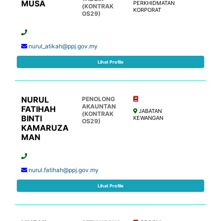
MUSA
PERKHIDMATAN
(KONTRAK
KORPORAT
OS29)
nurul_atikah@ppj.gov.my
Lihat Profile
NURUL
PENOLONG
AKAUNTAN
FATIHAH
JABATAN
(KONTRAK
BINTI
KEWANGAN
OS29)
KAMARUZA
MAN
nurul.fatihah@ppj.gov.my
Lihat Profile