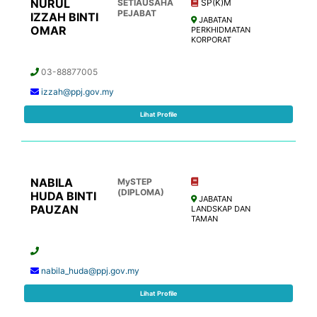
NURUL
SETIAUSAHA
SP(K)M
PEJABAT
IZZAH BINTI
JABATAN
OMAR
PERKHIDMATAN
KORPORAT
03-88877005
izzah@ppj.gov.my
Lihat Profile
NABILA
MySTEP
(DIPLOMA)
HUDA BINTI
JABATAN
PAUZAN
LANDSKAP DAN
TAMAN
nabila_huda@ppj.gov.my
Lihat Profile