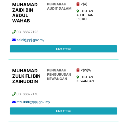
MUHAMAD
PENGARAH
P(A)
AUDIT DALAM
ZAIDI BIN
JABATAN
ABDUL
AUDIT DAN
RISIKO
WAHAB
03-88877123
zaidi@ppj.gov.my
Lihat Profile
MUHAMAD
PENGARAH
P(W)W
PENGURUSAN
ZULKIFLI BIN
JABATAN
KEWANGAN
ZAINUDDIN
KEWANGAN
03-88877170
mzulkifli@ppj.gov.my
Lihat Profile