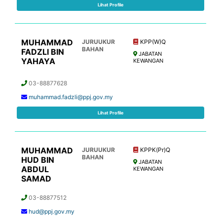
Lihat Profile
MUHAMMAD
JURUUKUR
KPP(W)Q
BAHAN
FADZLI BIN
JABATAN
YAHAYA
KEWANGAN
03-88877628
muhammad.fadzli@ppj.gov.my
Lihat Profile
MUHAMMAD
JURUUKUR
KPPK(Pr)Q
BAHAN
HUD BIN
JABATAN
ABDUL
KEWANGAN
SAMAD
03-88877512
hud@ppj.gov.my