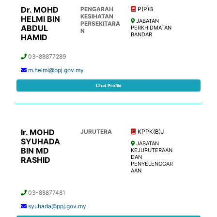
Dr. MOHD
PENGARAH
P(P)B
KESIHATAN
HELMI BIN
JABATAN
PERSEKITARA
ABDUL
PERKHIDMATAN
N
BANDAR
HAMID
03-88877289
m.helmi@ppj.gov.my
Lihat Profile
Ir. MOHD
JURUTERA
KPPK(B)J
SYUHADA
JABATAN
BIN MD
KEJURUTERAAN
DAN
RASHID
PENYELENGGAR
AAN
03-88877481
syuhada@ppj.gov.my