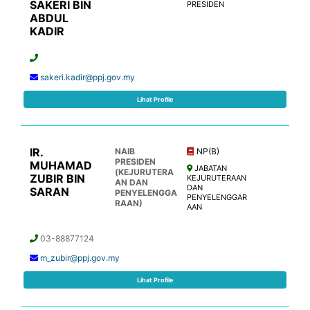
SAKERI BIN
PRESIDEN
ABDUL
KADIR
sakeri.kadir@ppj.gov.my
Lihat Profile
IR.
NAIB
NP(B)
PRESIDEN
MUHAMAD
JABATAN
(KEJURUTERA
ZUBIR BIN
KEJURUTERAAN
AN DAN
DAN
SARAN
PENYELENGGA
PENYELENGGAR
RAAN)
AAN
03-88877124
m_zubir@ppj.gov.my
Lihat Profile