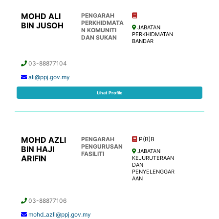
MOHD ALI
PENGARAH
PERKHIDMATA
BIN JUSOH
JABATAN
N KOMUNITI
PERKHIDMATAN
DAN SUKAN
BANDAR
03-88877104
ali@ppj.gov.my
Lihat Profile
MOHD AZLI
PENGARAH
P(B)B
PENGURUSAN
BIN HAJI
JABATAN
FASILITI
ARIFIN
KEJURUTERAAN
DAN
PENYELENGGAR
AAN
03-88877106
mohd_azli@ppj.gov.my