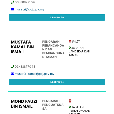
03-88877109
musabri@ppj.gov.my
Lihat Profile
MUSTAFA
PENGARAH
P(L)T
PERANCANGA
KAMAL BIN
JABATAN
N DAN
ISMAIL
LANDSKAP DAN
PEMBANGUNA
TAMAN
N TAMAN
03-88877043
mustafa_kamal@ppj.gov.my
Lihat Profile
MOHD FAUZI
PENGARAH
PENGUATKUA
BIN ISMAIL
JABATAN
SA
PERKHIDMATAN