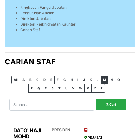
Ringkasan Fungsi Jabatan
Pengurusan Atasan
Direktori Jabatan
Direktori Perkhidmatan Kaunter
Carian Staf
CARIAN STAF
All
A
B
C
D
E
F
G
H
I
J
K
L
M
N
O
P
Q
R
S
T
U
V
W
X
Y
Z
Cari
DATO' HAJI
PRESIDEN
MOHD
PEJABAT