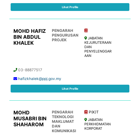
Lihat Profile
MOHD HAFIZ
PENGARAH
PENGURUSAN
BIN ABDUL
JABATAN
PROJEK
KHALEK
KEJURUTERAAN
DAN
PENYELENGGAR
AAN
03-88877517
hafizkhalek@ppj.gov.my
Lihat Profile
MOHD
PENGARAH
P(K)T
TEKNOLOGI
MUSABRI BIN
JABATAN
MAKLUMAT
SHAHAROM
PERKHIDMATAN
DAN
KORPORAT
KOMUNIKASI