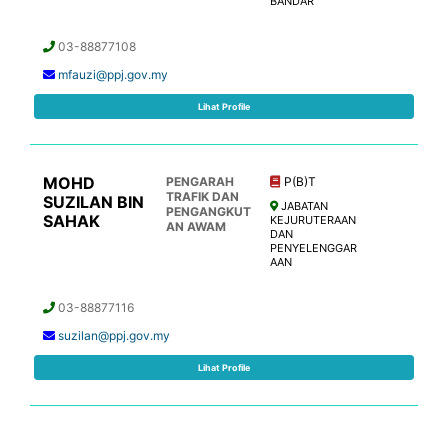
BANDAR
03-88877108
mfauzi@ppj.gov.my
Lihat Profile
MOHD
PENGARAH
P(B)T
TRAFIK DAN
SUZILAN BIN
JABATAN
PENGANGKUT
SAHAK
KEJURUTERAAN
AN AWAM
DAN
PENYELENGGAR
AAN
03-88877116
suzilan@ppj.gov.my
Lihat Profile