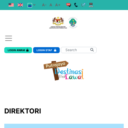
A-
A
A+
LOGIN AWAM
LOGIN STAF
DIREKTORI