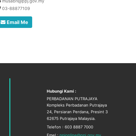
musabri@ppj.gov.my
03-88877109
Email Me
Hubungi Kami :
PERBADANAN PUTRAJAYA
Kompleks Perbadanan Putrajaya
24, Persiaran Perdana, Presint 3
62675 Putrajaya Malaysia.
Telefon : 603 8887 7000
Emel :
ppjonline@ppj.gov.my