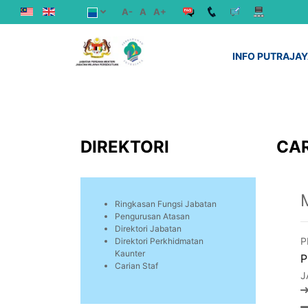
A-
A
A+
INFO PUTRAJA
DIREKTORI
CAR
Ringkasan Fungsi Jabatan
Pengurusan Atasan
Direktori Jabatan
P
Direktori Perkhidmatan
Kaunter
P
Carian Staf
J