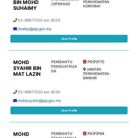
BIN MOHD
PERKHIDMATAN
/OPERASI)
KORPORAT
SUHAIMY
03-88877000 ext. 8033
shalby@ppj.gov.my
Lihat Profile
MOHD
PEMBANTU
PK(P)P70
PENGUATKUA
SYAHIR BIN
JABATAN
SA
MAT LAZIN
PERKHIDMATAN
BANDAR
03-88877000 ext. 8036
mohd.syahir@ppj.gov.my
Lihat Profile
MOHD
PEMBANTU
PK(P)P64