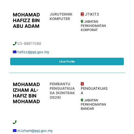
MOHAMAD
JURUTEKNIK
JT(K)T3
KOMPUTER
HAFIZZ BIN
JABATAN
ABU ADAM
PERKHIDMATAN
KORPORAT
03-88877089
hafizz@ppj.gov.my
Lihat Profile
MOHAMAD
PEMBANTU
PENGUATKUA
PENGUATKUAS
IZHAM AL-
SA (KONTRAK
A
HAFIZ BIN
OS29)
JABATAN
MOHAMAD
PERKHIDMATAN
BANDAR
m.izham@ppj.gov.my