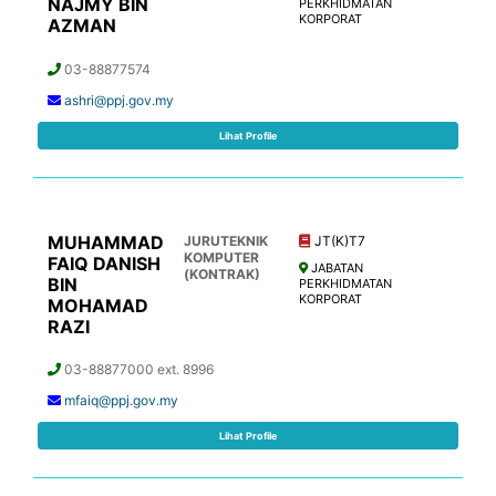
NAJMY BIN
PERKHIDMATAN
KORPORAT
AZMAN
03-88877574
ashri@ppj.gov.my
Lihat Profile
MUHAMMAD
JURUTEKNIK
JT(K)T7
KOMPUTER
FAIQ DANISH
JABATAN
(KONTRAK)
BIN
PERKHIDMATAN
KORPORAT
MOHAMAD
RAZI
03-88877000 ext. 8996
mfaiq@ppj.gov.my
Lihat Profile