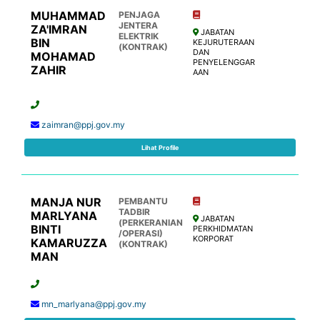
MUHAMMAD
PENJAGA
JENTERA
ZA'IMRAN
JABATAN
ELEKTRIK
BIN
KEJURUTERAAN
(KONTRAK)
DAN
MOHAMAD
PENYELENGGAR
ZAHIR
AAN
zaimran@ppj.gov.my
Lihat Profile
MANJA NUR
PEMBANTU
TADBIR
MARLYANA
JABATAN
(PERKERANIAN
BINTI
PERKHIDMATAN
/OPERASI)
KORPORAT
KAMARUZZA
(KONTRAK)
MAN
mn_marlyana@ppj.gov.my