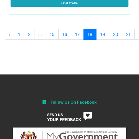
Lihat Profile
‹
1
2
...
15
16
17
18
19
20
21
Follow Us On Facebook