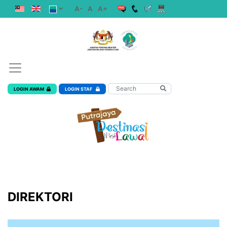
A-
A
A+
LOGIN AWAM
LOGIN STAF
DIREKTORI