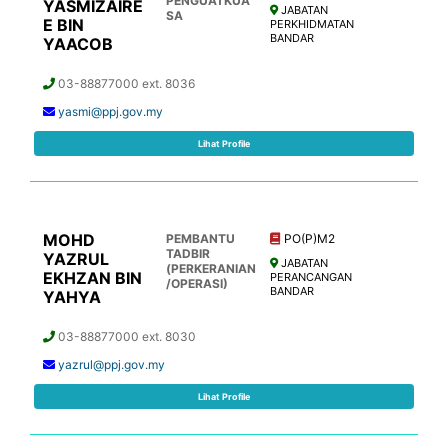
PENGUATKUA
YASMIZAIRE
JABATAN
SA
E BIN
PERKHIDMATAN
BANDAR
YAACOB
03-88877000 ext. 8036
yasmi@ppj.gov.my
Lihat Profile
MOHD
PEMBANTU
PO(P)M2
TADBIR
YAZRUL
JABATAN
(PERKERANIAN
EKHZAN BIN
PERANCANGAN
/OPERASI)
BANDAR
YAHYA
03-88877000 ext. 8030
yazrul@ppj.gov.my
Lihat Profile