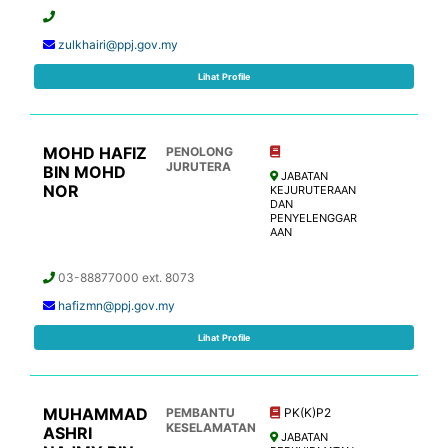
zulkhairi@ppj.gov.my
Lihat Profile
MOHD HAFIZ
PENOLONG
JURUTERA
BIN MOHD
JABATAN
NOR
KEJURUTERAAN
DAN
PENYELENGGAR
AAN
03-88877000 ext. 8073
hafizmn@ppj.gov.my
Lihat Profile
MUHAMMAD
PEMBANTU
PK(K)P2
KESELAMATAN
ASHRI
JABATAN