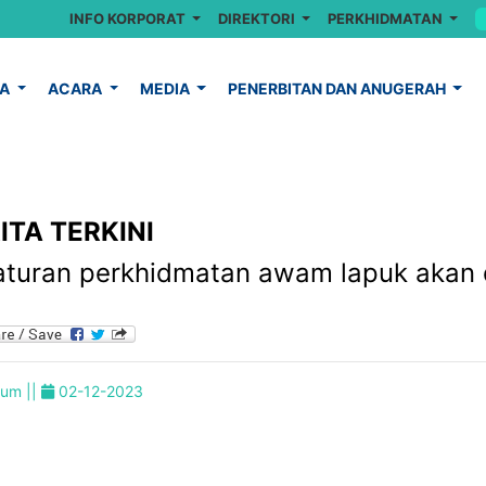
INFO KORPORAT
DIREKTORI
PERKHIDMATAN
YA
ACARA
MEDIA
PENERBITAN DAN ANUGERAH
ITA TERKINI
aturan perkhidmatan awam lapuk akan 
um ||
02-12-2023