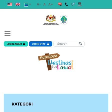
A-
A
A+
LOGIN AWAM
LOGIN STAF
KATEGORI