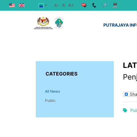
A-
A
A+
PUTRAJAYA IN
LA
CATEGORIES
Pen
All News
Public
Pub