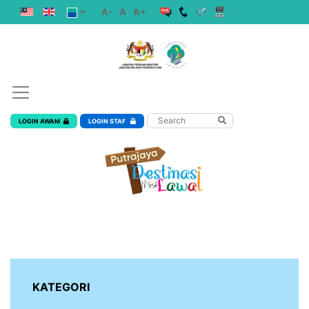
A-
A
A+
LOGIN AWAM
LOGIN STAF
KATEGORI