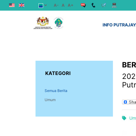
A-
A
A+
INFO PUTRAJA
BER
KATEGORI
2024
Put
Semua Berita
Umum
Um