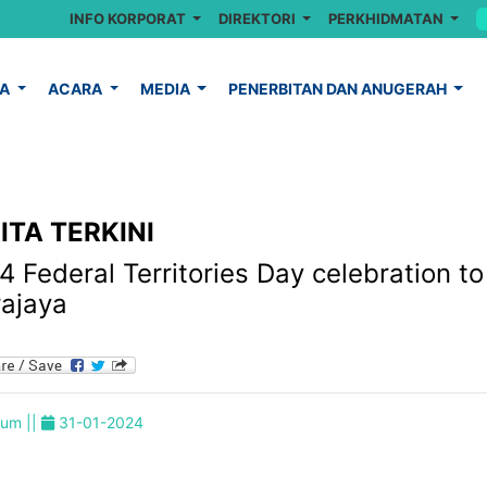
INFO KORPORAT
DIREKTORI
PERKHIDMATAN
YA
ACARA
MEDIA
PENERBITAN DAN ANUGERAH
ITA TERKINI
 Federal Territories Day celebration to
rajaya
um ||
31-01-2024