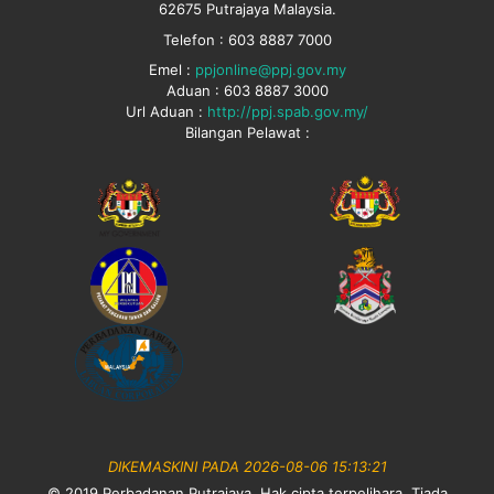
62675 Putrajaya Malaysia.
Telefon : 603 8887 7000
Emel :
ppjonline@ppj.gov.my
Aduan : 603 8887 3000
Url Aduan :
http://ppj.spab.gov.my/
Bilangan Pelawat :
DIKEMASKINI PADA 2026-08-06 15:13:21
© 2019 Perbadanan Putrajaya. Hak cipta terpelihara. Tiada