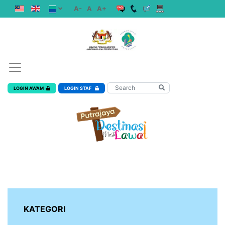
A-
A
A+
LOGIN AWAM
LOGIN STAF
KATEGORI