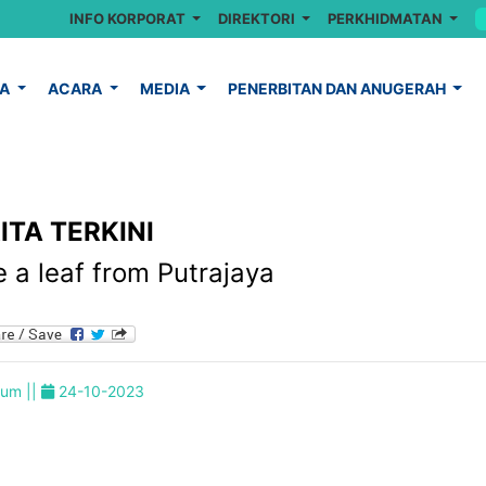
INFO KORPORAT
DIREKTORI
PERKHIDMATAN
YA
ACARA
MEDIA
PENERBITAN DAN ANUGERAH
ITA TERKINI
 a leaf from Putrajaya
um ||
24-10-2023