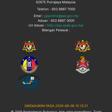
62675 Putrajaya Malaysia.
Telefon : 603 8887 7000
Emel :
ppjonline@ppj.gov.my
Aduan : 603 8887 3000
Url Aduan :
http://ppj.spab.gov.my/
Bilangan Pelawat :
DIKEMASKINI PADA 2026-08-06 15:13:21
© 2019 Perbadanan Putrajaya. Hak cipta terpelihara. Tiada