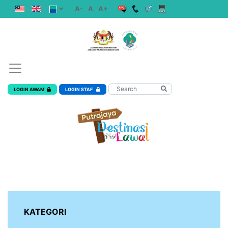
A-
A
A+
LOGIN AWAM
LOGIN STAF
KATEGORI