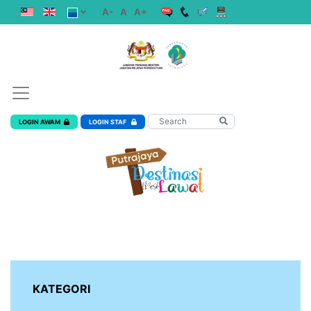
A-
A
A+
LOGIN AWAM
LOGIN STAF
KATEGORI