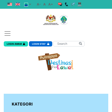
A-
A
A+
LOGIN AWAM
LOGIN STAF
KATEGORI