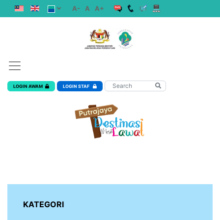
A-
A
A+
LOGIN AWAM
LOGIN STAF
KATEGORI