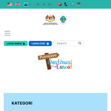
A-
A
A+
LOGIN AWAM
LOGIN STAF
KATEGORI