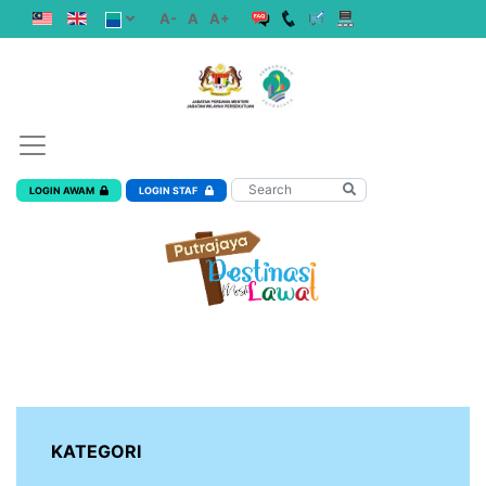
A-
A
A+
LOGIN AWAM
LOGIN STAF
KATEGORI