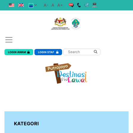
A-
A
A+
LOGIN AWAM
LOGIN STAF
KATEGORI