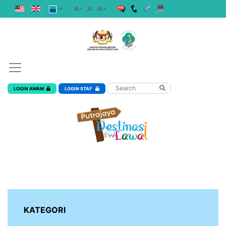
A-
A
A+
LOGIN AWAM
LOGIN STAF
KATEGORI