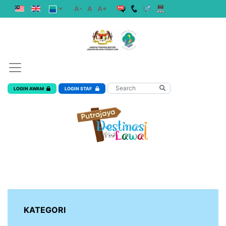
A-
A
A+
LOGIN AWAM
LOGIN STAF
KATEGORI