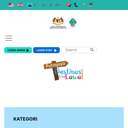
A-
A
A+
LOGIN AWAM
LOGIN STAF
KATEGORI