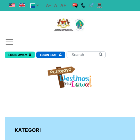
A-
A
A+
LOGIN AWAM
LOGIN STAF
KATEGORI