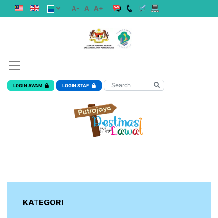
A-
A
A+
LOGIN AWAM
LOGIN STAF
KATEGORI