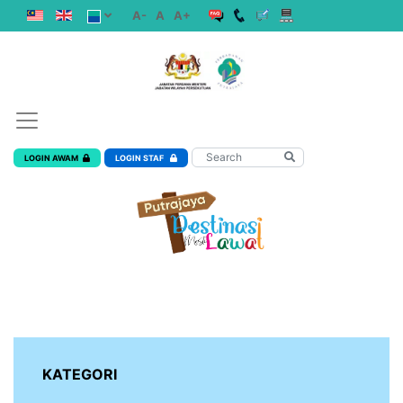
A-
A
A+
LOGIN AWAM
LOGIN STAF
KATEGORI