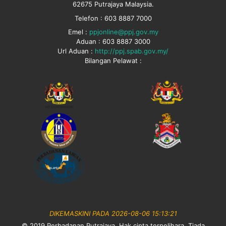
62675 Putrajaya Malaysia.
Telefon : 603 8887 7000
Emel :
ppjonline@ppj.gov.my
Aduan : 603 8887 3000
Url Aduan :
http://ppj.spab.gov.my/
Bilangan Pelawat :
DIKEMASKINI PADA 2026-08-06 15:13:21
© 2019 Perbadanan Putrajaya. Hak cipta terpelihara. Tiada