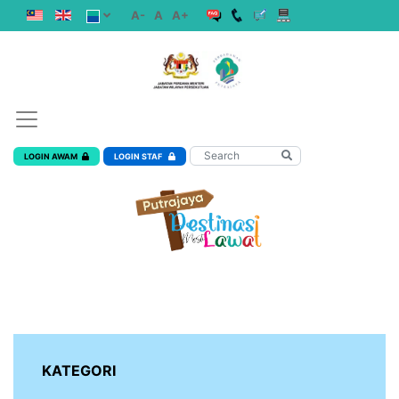
A-
A
A+
LOGIN AWAM
LOGIN STAF
KATEGORI