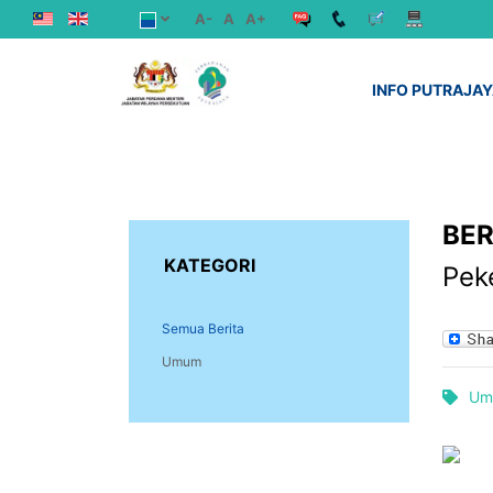
A-
A
A+
INFO PUTRAJA
BER
KATEGORI
Peke
Semua Berita
Umum
Um