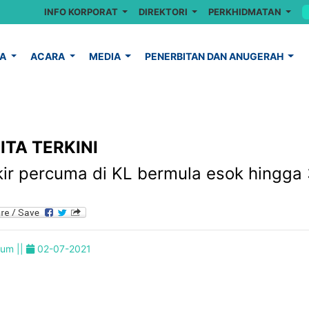
INFO KORPORAT
DIREKTORI
PERKHIDMATAN
YA
ACARA
MEDIA
PENERBITAN DAN ANUGERAH
ITA TERKINI
kir percuma di KL bermula esok hingga
um ||
02-07-2021