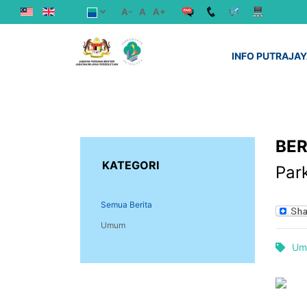
A-
A
A+
INFO PUTRAJA
BER
KATEGORI
Par
Semua Berita
Umum
Um