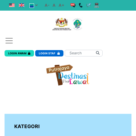
A-
A
A+
LOGIN AWAM
LOGIN STAF
KATEGORI