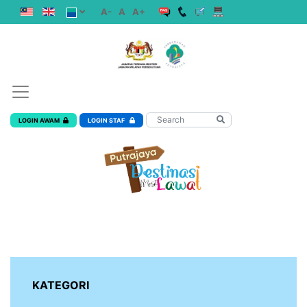
A-
A
A+
LOGIN AWAM
LOGIN STAF
KATEGORI