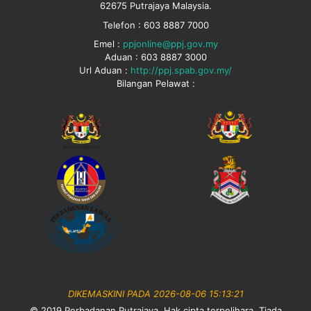
62675 Putrajaya Malaysia.
Telefon : 603 8887 7000
Emel :
ppjonline@ppj.gov.my
Aduan : 603 8887 3000
Url Aduan :
http://ppj.spab.gov.my/
Bilangan Pelawat :
DIKEMASKINI PADA 2026-08-06 15:13:21
© 2019 Perbadanan Putrajaya. Hak cipta terpelihara. Tiada