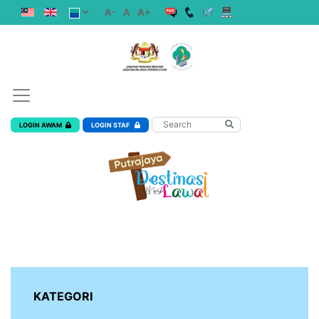
A-
A
A+
LOGIN AWAM
LOGIN STAF
KATEGORI