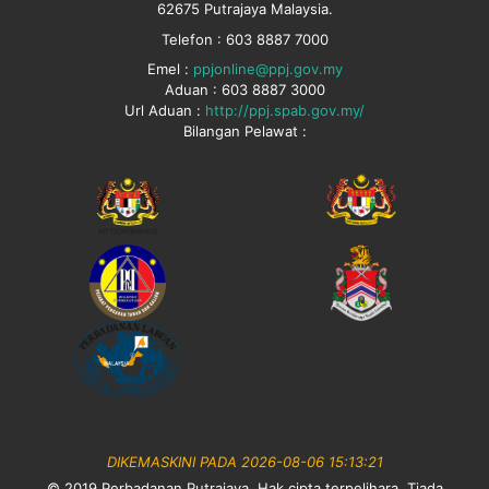
62675 Putrajaya Malaysia.
Telefon : 603 8887 7000
Emel :
ppjonline@ppj.gov.my
Aduan : 603 8887 3000
Url Aduan :
http://ppj.spab.gov.my/
Bilangan Pelawat :
DIKEMASKINI PADA 2026-08-06 15:13:21
© 2019 Perbadanan Putrajaya. Hak cipta terpelihara. Tiada