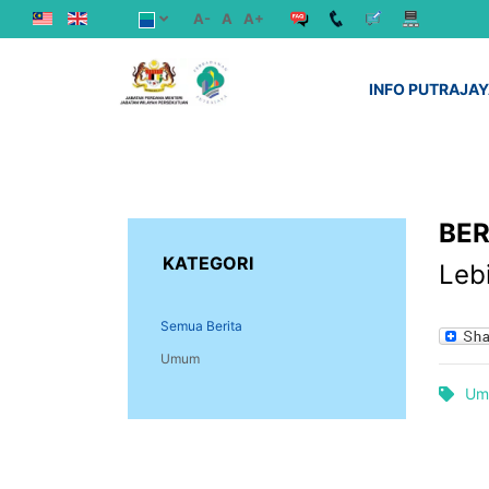
A-
A
A+
INFO PUTRAJA
BER
KATEGORI
Leb
Semua Berita
Umum
Um