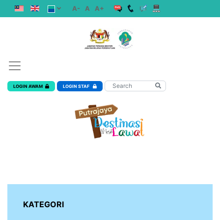
A-
A
A+
LOGIN AWAM
LOGIN STAF
KATEGORI