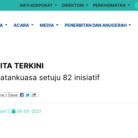
INFO KORPORAT
DIREKTORI
PERKHIDMATAN
YA
ACARA
MEDIA
PENERBITAN DAN ANUGERAH
ITA TERKINI
atankuasa setuju 82 inisiatif
um ||
06-05-2021