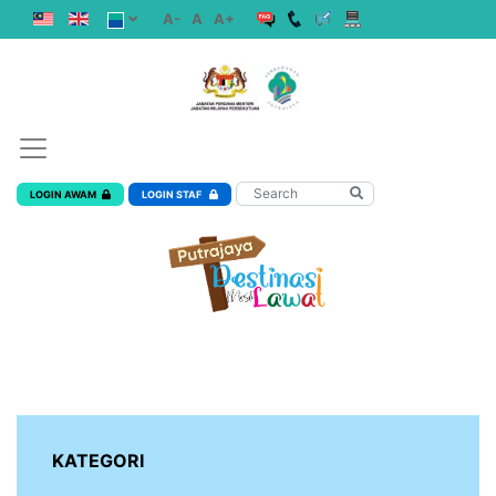
A-
A
A+
LOGIN AWAM
LOGIN STAF
KATEGORI