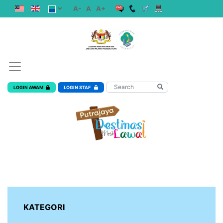
A-
A
A+
LOGIN AWAM
LOGIN STAF
KATEGORI