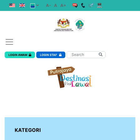
A-
A
A+
LOGIN AWAM
LOGIN STAF
KATEGORI