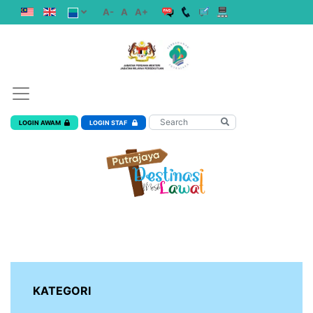
A-
A
A+
LOGIN AWAM
LOGIN STAF
KATEGORI