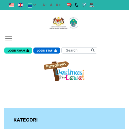
A-
A
A+
LOGIN AWAM
LOGIN STAF
KATEGORI