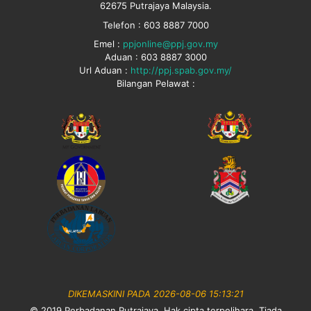
62675 Putrajaya Malaysia.
Telefon : 603 8887 7000
Emel :
ppjonline@ppj.gov.my
Aduan : 603 8887 3000
Url Aduan :
http://ppj.spab.gov.my/
Bilangan Pelawat :
DIKEMASKINI PADA 2026-08-06 15:13:21
© 2019 Perbadanan Putrajaya. Hak cipta terpelihara. Tiada