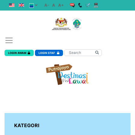
A-
A
A+
LOGIN AWAM
LOGIN STAF
KATEGORI