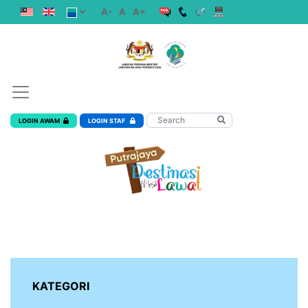
A-
A
A+
LOGIN AWAM
LOGIN STAF
KATEGORI