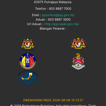
62675 Putrajaya Malaysia.
Telefon : 603 8887 7000
Emel :
ppjonline@ppj.gov.my
Aduan : 603 8887 3000
Url Aduan :
http://ppj.spab.gov.my/
Bilangan Pelawat :
DIKEMASKINI PADA 2026-08-06 15:13:21
© 2019 Perbadanan Putrajaya. Hak cipta terpelihara. Tiada